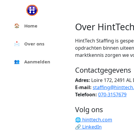
Over HintTech
🏠
Home
HintTech Staffing is gesp
📩
Over ons
opdrachten binnen uiteen
marktkennis zorgen we vo
👥
Aanmelden
Contactgegevens
Adres:
Loire 172, 2491 AL
E-mail:
staffing@hinttec
Telefoon:
070-3157679
Volg ons
🌐 hinttech.com
🔗 LinkedIn